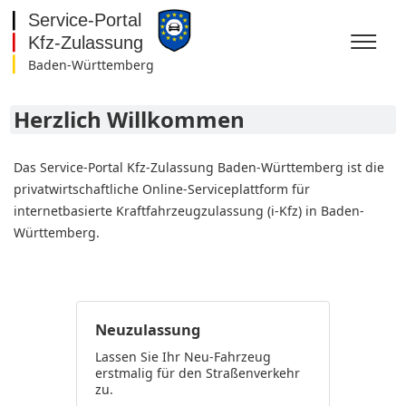
Baden-Württemberg
Baden-Württemberg
Bayern
Herzlich Willkommen
Berlin
Brandenburg
Bremen
Das Service-Portal Kfz-Zulassung Baden-Württemberg ist die
Hamburg
privatwirtschaftliche Online-Serviceplattform für
Hessen
internetbasierte Kraftfahrzeugzulassung (i-Kfz) in Baden-
Mecklenburg-
Württemberg.
Vorpommern
Niedersachsen
Nordrhein-Westfalen
Rheinland-Pfalz
Saarland
Sachsen
Neuzulassung
Sachsen-Anhalt
Lassen Sie Ihr Neu-Fahrzeug
Schleswig-Holstein
erstmalig für den Straßenverkehr
Thüringen
zu.