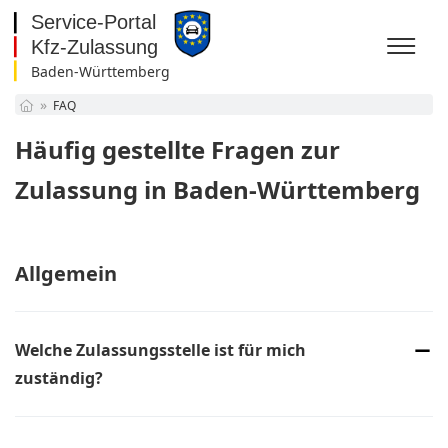
Baden-Württemberg
Baden-Württemberg
FAQ
Bayern
Berlin
Häufig gestellte Fragen zur
Brandenburg
Bremen
Zulassung in Baden-Württemberg
Hamburg
Hessen
Mecklenburg-
Vorpommern
Allgemein
Niedersachsen
Nordrhein-Westfalen
Rheinland-Pfalz
Saarland
Welche Zulassungsstelle ist für mich
Sachsen
zuständig?
Sachsen-Anhalt
Schleswig-Holstein
Die Zuständigkeit der Zulassungsstellen hängt von Ihrer
Thüringen
Melde-Adresse, also Ihrem Wohnsitz, ab. Für die Online