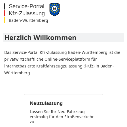
Baden-Württemberg
Baden-Württemberg
Bayern
Herzlich Willkommen
Berlin
Brandenburg
Bremen
Das Service-Portal Kfz-Zulassung Baden-Württemberg ist die
Hamburg
privatwirtschaftliche Online-Serviceplattform für
Hessen
internetbasierte Kraftfahrzeugzulassung (i-Kfz) in Baden-
Mecklenburg-
Württemberg.
Vorpommern
Niedersachsen
Nordrhein-Westfalen
Rheinland-Pfalz
Saarland
Sachsen
Neuzulassung
Sachsen-Anhalt
Lassen Sie Ihr Neu-Fahrzeug
Schleswig-Holstein
erstmalig für den Straßenverkehr
Thüringen
zu.